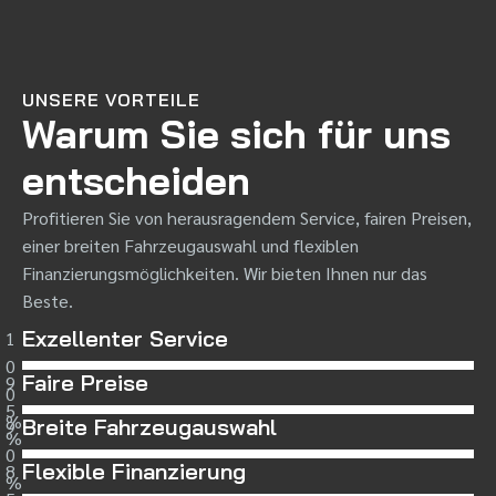
UNSERE VORTEILE
Warum Sie sich für uns
entscheiden
Profitieren Sie von herausragendem Service, fairen Preisen,
einer breiten Fahrzeugauswahl und flexiblen
Finanzierungsmöglichkeiten. Wir bieten Ihnen nur das
Beste.
Exzellenter Service
1
0
Faire Preise
9
0
5
%
Breite Fahrzeugauswahl
9
%
0
Flexible Finanzierung
8
%